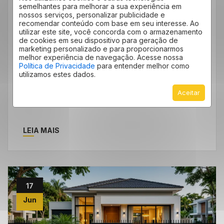
Vinhedo E O Verde Urbano: Por
semelhantes para melhorar a sua experiência em
nossos serviços, personalizar publicidade e
Que A Arborização Valoriza Seu
recomendar conteúdo com base em seu interesse. Ao
Imóvel E Sua Qualidade De Vida
utilizar este site, você concorda com o armazenamento
de cookies em seu dispositivo para geração de
marketing personalizado e para proporcionarmos
Vinhedo dá mais um passo pelo verde A
melhor experiência de navegação. Acesse nossa
Câmara Municipal de Vinhedo aprovou uma
Política de Privacidade
para entender melhor como
utilizamos estes dados.
moção solicitando ao prefeito e à […]
Aceitar
LEIA MAIS
17
Jun