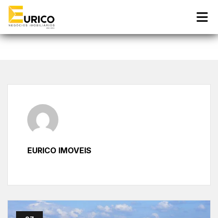
Início
»
Blog
»
Arquivos para Eurico imoveis
EURICO IMOVEIS