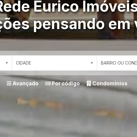
Rede Eurico Imóveis
ções pensando em 
CIDADE
BAIRRO OU CON
Avançado
Por código
Condomínios