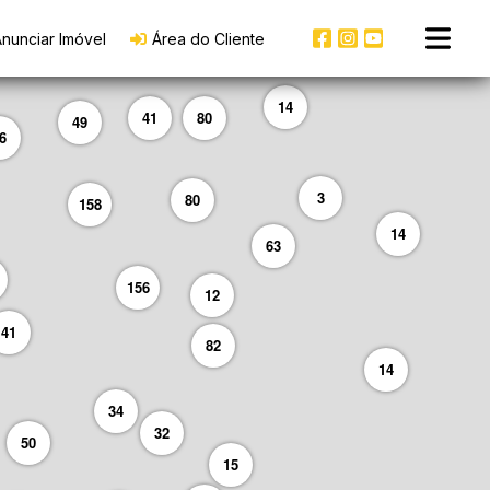
nunciar Imóvel
Área do Cliente
14
41
80
49
6
3
80
158
14
63
156
12
41
82
14
34
32
50
15