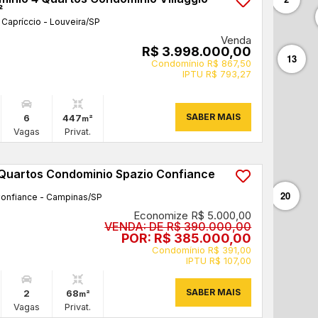
²
 Capríccio - Louveira
/SP
Venda
R$ 3.998.000,00
13
Condomínio R$ 867,50
IPTU R$ 793,27
SABER MAIS
6
447
m²
Vagas
Privat.
Quartos Condominio Spazio Confiance
20
onfiance - Campinas
/SP
Economize R$ 5.000,00
VENDA: DE R$ 390.000,00
POR: R$ 385.000,00
Condomínio R$ 391,00
IPTU R$ 107,00
SABER MAIS
2
68
m²
Vagas
Privat.