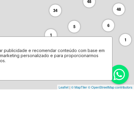
48
48
34
6
5
1
1
2
lizar publicidade e recomendar conteúdo com base em
e marketing personalizado e para proporcionarmos
12
os.
Leaflet
|
© MapTiler
© OpenStreetMap contributors