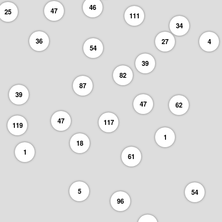
46
47
25
111
34
36
27
4
54
39
82
87
39
47
62
47
117
119
1
18
1
61
5
54
96