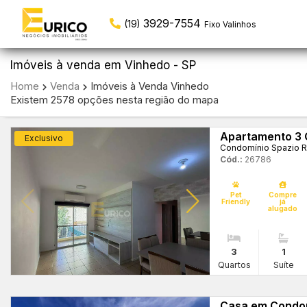
97117-5966
(19)
WhatsApp Central
3929-7554
(19)
Fixo Valinhos
Imóveis à venda em Vinhedo - SP
Home
Venda
Imóveis à Venda Vinhedo
Existem 2578 opções nesta região do mapa
Apartamento 3 
Exclusivo
Condomínio Spazio R
Cód.:
26786
Pet
Compre
Friendly
já
alugado
3
1
Quartos
Suíte
Casa em Condom