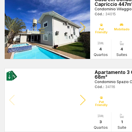
Capríccio 447m
Condomínio Villaggio
Cód.:
34015
Pet
Mobiliado
Friendly
4
4
Quartos
Suítes
Apartamento 3 
68m²
Condominio Spazio C
Cód.:
34116
Pet
Friendly
3
1
Quartos
Suíte