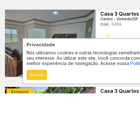
Casa 3 Quartos
Centro - Vinhedo
/SP
Cód.:
6469
Estuda
Privacidade
Permuta
Nós utilizamos cookies e outras tecnologias semelha
seu interesse. Ao utilizar este site, você concorda 
melhor experiência de navegação. Acesse nossa
Polí
3
1
Quartos
Suíte
Aceitar
Casa 3 Quartos
Exclusivo
Residencial Aquários
Cód.:
34178
Estuda
Pet
Permuta
Friendly