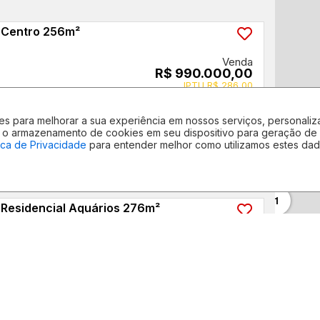
 Centro 256m²
Venda
R$ 990.000,00
IPTU R$ 286,00
ntes para melhorar a sua experiência em nossos serviços, persona
com o armazenamento de cookies em seu dispositivo para geração d
tica de Privacidade
para entender melhor como utilizamos estes dad
SABER MAIS
4
256
m²
Vagas
Privat.
1
 Residencial Aquários 276m²
 - Vinhedo
/SP
Venda
R$ 1.100.000,00
IPTU R$ 330,00