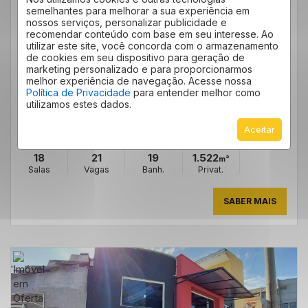
PRÉDIO COMERCIAL CONDOMÍNIO OMNI – NÚCLEO
semelhantes para melhorar a sua experiência em
DE NEGÓCIOS E TECNOLOGIA 1.170M²
nossos serviços, personalizar publicidade e
CONDOMÍNIO OMNI – NÚCLEO DE NEGÓCIOS E
recomendar conteúdo com base em seu interesse. Ao
TECNOLOGIA - VALINHOS
/SP
utilizar este site, você concorda com o armazenamento
Cód.:
19222
de cookies em seu dispositivo para geração de
marketing personalizado e para proporcionarmos
Economize R$ 3.290.000,00
VENDA: DE R$ 11.500.000,00
melhor experiência de navegação. Acesse nossa
POR: R$ 8.210.000,00
Política de Privacidade
para entender melhor como
utilizamos estes dados.
Condomínio R$ 1.184,20
IPTU R$ 476,80
Aceitar
18
21
19
1.522
m²
Salas
Vagas
Banh.
Privat.
SABER MAIS