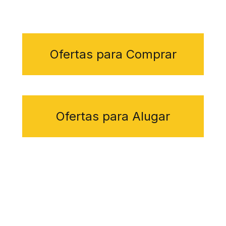
 sala 144
Rua dos Cardeais, 126 -
R. Maest
 - SP
Jardim Itália, Vinhedo - SP
Vila Au
Unidade Valinhos
Ofertas para Comprar
Rua Doutor Eraldo Aurélio Franzese, 26
Paiquere, Valinhos - SP
Ofertas para Alugar
de vida morando em Vinhedo, Valinhos e região.
rico Negocios Imobiliários | CNPJ 26.857.343.0001-60. CRECI 29896-J © 2
Política de privacidade
|
Termos de uso