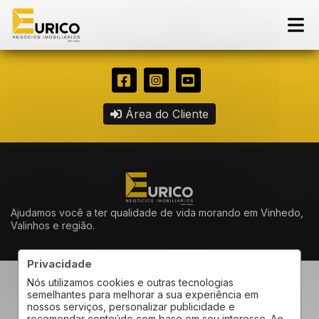
Área do Cliente
Ajudamos você a ter qualidade de vida morando em Vinhedo,
Valinhos e região.
Privacidade
Eurico Negocios Imobiliários | CNPJ 26.857.343.0001-60. CRECI
Nós utilizamos cookies e outras tecnologias
29896-J © 2026
semelhantes para melhorar a sua experiência em
Política de privacidade
|
Termos de uso
nossos serviços, personalizar publicidade e
recomendar conteúdo com base em seu interesse. Ao