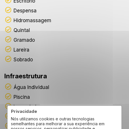
Escritório
Despensa
Hidromassagem
Quintal
Gramado
Lareira
Sobrado
Infraestrutura
Água Individual
Piscina
Lavanderia
Privacidade
Churrasqueira
Nós utilizamos cookies e outras tecnologias
semelhantes para melhorar a sua experiência em
Playground
nossos serviços, personalizar publicidade e