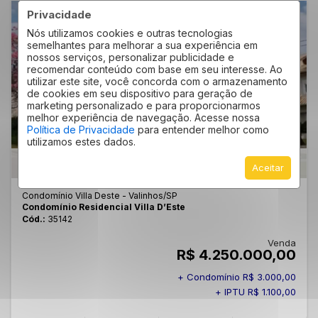
Privacidade
Nós utilizamos cookies e outras tecnologias
semelhantes para melhorar a sua experiência em
nossos serviços, personalizar publicidade e
recomendar conteúdo com base em seu interesse. Ao
utilizar este site, você concorda com o armazenamento
de cookies em seu dispositivo para geração de
marketing personalizado e para proporcionarmos
melhor experiência de navegação. Acesse nossa
Política de Privacidade
para entender melhor como
utilizamos estes dados.
CASA EM CONDOMÍNIO 5 QUARTOS CONDOMÍNIO VILLA DESTE
622M²
Aceitar
Condomínio Villa Deste - Valinhos
/SP
Condomínio Residencial Villa D’Este
Cód.:
35142
Venda
R$ 4.250.000,00
+ Condomínio R$ 3.000,00
+ IPTU R$ 1.100,00