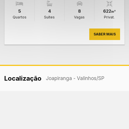
5
4
8
622
m²
Quartos
Suítes
Vagas
Privat.
SABER MAIS
Localização
Joapiranga - Valinhos
/SP