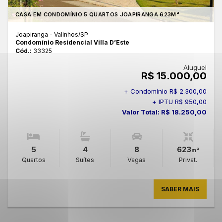
CASA EM CONDOMÍNIO 5 QUARTOS JOAPIRANGA 623M²
Joapiranga - Valinhos
/SP
Condomínio Residencial Villa D’Este
Cód.:
33325
Aluguel
R$ 15.000,00
+ Condomínio R$ 2.300,00
+ IPTU R$ 950,00
Valor Total: R$ 18.250,00
5
4
8
623
m²
Quartos
Suítes
Vagas
Privat.
SABER MAIS