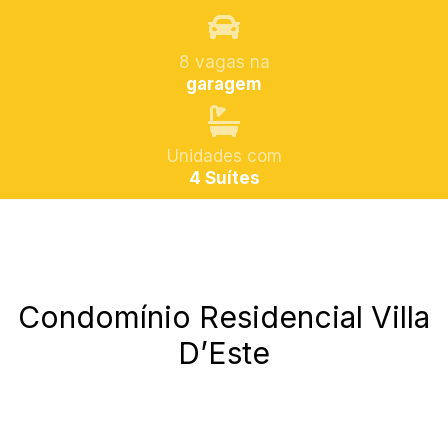
8 vagas na
garagem
Unidades com
4 Suítes
Condomínio Residencial Villa
D’Este