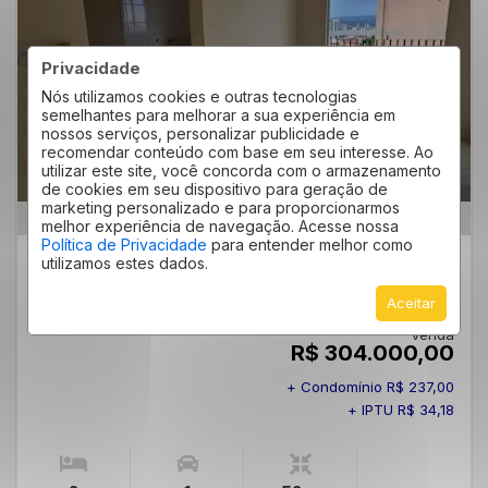
Privacidade
Nós utilizamos cookies e outras tecnologias
semelhantes para melhorar a sua experiência em
nossos serviços, personalizar publicidade e
recomendar conteúdo com base em seu interesse. Ao
utilizar este site, você concorda com o armazenamento
de cookies em seu dispositivo para geração de
marketing personalizado e para proporcionarmos
APARTAMENTO 2 QUARTOS VILA BARÃO 52M²
melhor experiência de navegação. Acesse nossa
Política de Privacidade
para entender melhor como
Vila Barão - Sorocaba
utilizamos estes dados.
/SP
Residencial Biarritz
Cód.:
33041
Aceitar
Venda
R$ 304.000,00
+ Condomínio R$ 237,00
+ IPTU R$ 34,18