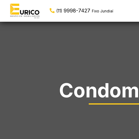
3929-7554
(19)
Fixo Valinhos
Condomí