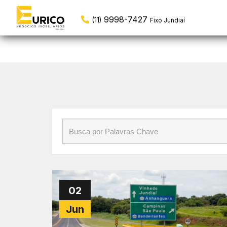
Início
»
Blog
»
qualidade de vida interior SP
9998-7427
(11)
Fixo Jundiaí
02
Jun