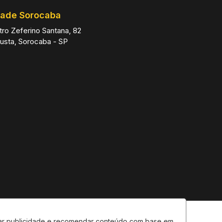
ade Sorocaba
ro Zeferino Santana, 82
gusta, Sorocaba - SP
026
lizar publicidade e recomendar conteúdo com base em