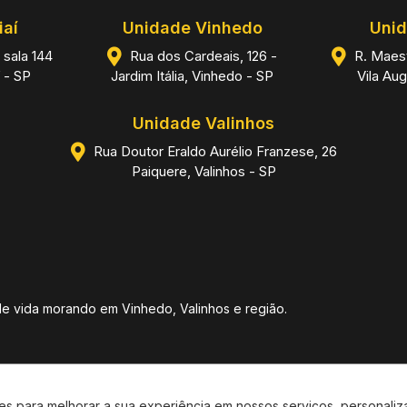
iaí
Unidade Vinhedo
Unid
 sala 144
Rua dos Cardeais, 126 -
R. Maest
 - SP
Jardim Itália, Vinhedo - SP
Vila Au
Unidade Valinhos
Rua Doutor Eraldo Aurélio Franzese, 26
Paiquere, Valinhos - SP
de vida morando em Vinhedo, Valinhos e região.
rico Negocios Imobiliários | CNPJ 26.857.343.0001-60. CRECI 29896-J © 2
ntes para melhorar a sua experiência em nossos serviços, persona