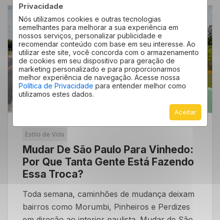
Privacidade
Nós utilizamos cookies e outras tecnologias
02
semelhantes para melhorar a sua experiência em
nossos serviços, personalizar publicidade e
Jun
recomendar conteúdo com base em seu interesse. Ao
utilizar este site, você concorda com o armazenamento
de cookies em seu dispositivo para geração de
marketing personalizado e para proporcionarmos
melhor experiência de navegação. Acesse nossa
Política de Privacidade
para entender melhor como
utilizamos estes dados.
Aceitar
Estilo de Vida
Mudar De São Paulo Para Vinhedo:
Por Que Tanta Gente Está Fazendo
Essa Troca?
Toda semana, caminhões de mudança deixam
bairros como Morumbi, Pinheiros e Perdizes
em direção ao interior paulista. Mudar de São