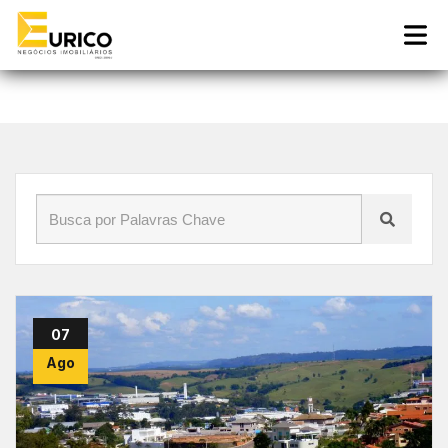
Início
»
Blog
»
morar em Vinhedo
07
Ago