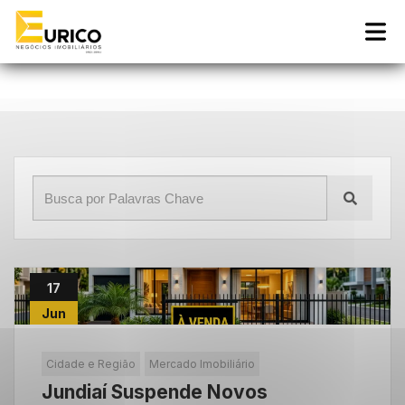
Início
»
Blog
»
imóveis à venda em Jundiaí
17
Jun
Cidade e Região
Mercado Imobiliário
Jundiaí Suspende Novos