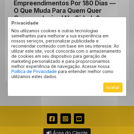
Empreendimentos Por 180 Dias —
O Que Muda Para Quem Quer
Comprar Imóvel Na Cidade?
Privacidade
Se você está de olho em um imóvel em
Nós utilizamos cookies e outras tecnologias
semelhantes para melhorar a sua experiência em
Jundiaí, talvez tenha ouvido falar de uma
nossos serviços, personalizar publicidade e
novidade que agitou o […]
recomendar conteúdo com base em seu interesse. Ao
utilizar este site, você concorda com o armazenamento
de cookies em seu dispositivo para geração de
marketing personalizado e para proporcionarmos
melhor experiência de navegação. Acesse nossa
LEIA MAIS
Política de Privacidade
para entender melhor como
utilizamos estes dados.
Aceitar
Área do Cliente