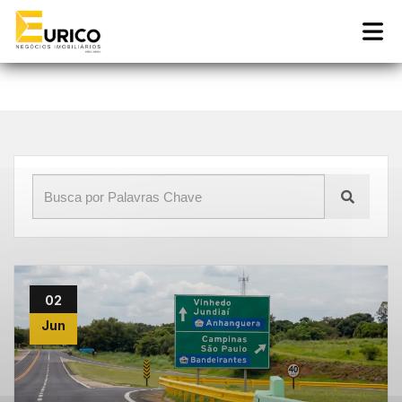
Início
»
Blog
»
custo de vida Vinhedo
02
Jun