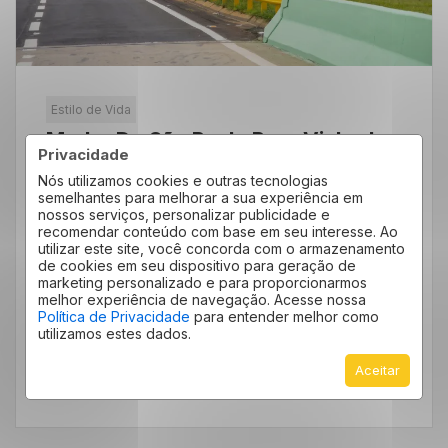
Estilo de Vida
Mudar De São Paulo Para Vinhedo:
Privacidade
Por Que Tanta Gente Está Fazendo
Nós utilizamos cookies e outras tecnologias
Essa Troca?
semelhantes para melhorar a sua experiência em
nossos serviços, personalizar publicidade e
Toda semana, caminhões de mudança deixam
recomendar conteúdo com base em seu interesse. Ao
utilizar este site, você concorda com o armazenamento
bairros como Morumbi, Pinheiros e Perdizes
de cookies em seu dispositivo para geração de
em direção ao interior paulista. Mudar de São
marketing personalizado e para proporcionarmos
melhor experiência de navegação. Acesse nossa
[…]
Política de Privacidade
para entender melhor como
utilizamos estes dados.
Aceitar
LEIA MAIS