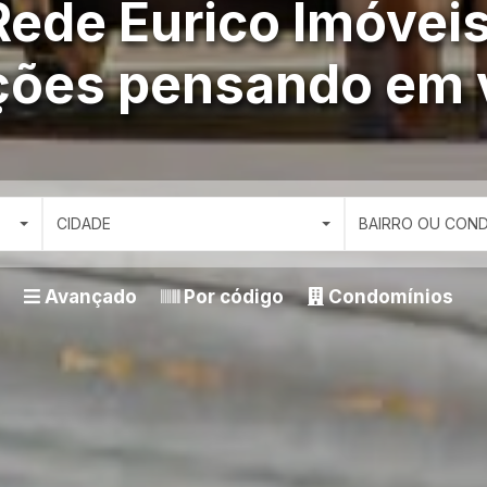
Rede Eurico Imóveis
ções pensando em 
CIDADE
BAIRRO OU CON
Avançado
Por código
Condomínios