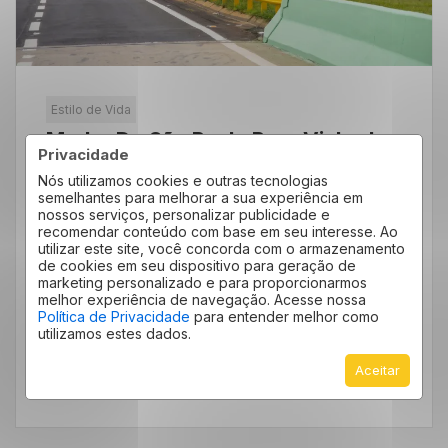
Estilo de Vida
Mudar De São Paulo Para Vinhedo:
Privacidade
Por Que Tanta Gente Está Fazendo
Nós utilizamos cookies e outras tecnologias
Essa Troca?
semelhantes para melhorar a sua experiência em
nossos serviços, personalizar publicidade e
Toda semana, caminhões de mudança deixam
recomendar conteúdo com base em seu interesse. Ao
utilizar este site, você concorda com o armazenamento
bairros como Morumbi, Pinheiros e Perdizes
de cookies em seu dispositivo para geração de
em direção ao interior paulista. Mudar de São
marketing personalizado e para proporcionarmos
melhor experiência de navegação. Acesse nossa
[…]
Política de Privacidade
para entender melhor como
utilizamos estes dados.
Aceitar
LEIA MAIS