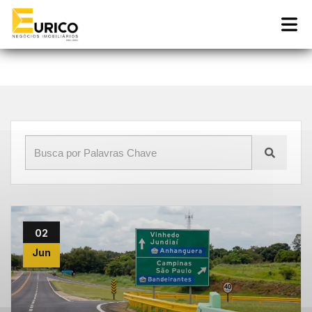
Início
»
Blog
»
home office interior paulista
02
Jun